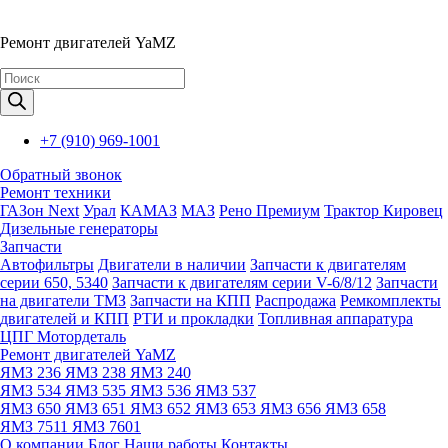
Ремонт двигателей YaMZ
Поиск
товаров
+7 (910) 969-1001
Обратный звонок
Ремонт техники
ГАЗон Next
Урал
КАМАЗ
МАЗ
Рено Премиум
Трактор Кировец
Дизельные генераторы
Запчасти
Автофильтры
Двигатели в наличии
Запчасти к двигателям
серии 650, 5340
Запчасти к двигателям серии V-6/8/12
Запчасти
на двигатели ТМЗ
Запчасти на КПП
Распродажа
Ремкомплекты
двигателей и КПП
РТИ и прокладки
Топливная аппаратура
ЦПГ Мотордеталь
Ремонт двигателей YaMZ
ЯМЗ 236
ЯМЗ 238
ЯМЗ 240
ЯМЗ 534
ЯМЗ 535
ЯМЗ 536
ЯМЗ 537
ЯМЗ 650
ЯМЗ 651
ЯМЗ 652
ЯМЗ 653
ЯМЗ 656
ЯМЗ 658
ЯМЗ 7511
ЯМЗ 7601
О компании
Блог
Наши работы
Контакты