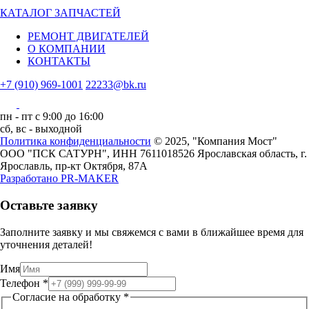
КАТАЛОГ ЗАПЧАСТЕЙ
РЕМОНТ ДВИГАТЕЛЕЙ
О КОМПАНИИ
КОНТАКТЫ
+7 (910) 969-1001
22233@bk.ru
пн - пт с 9:00 до 16:00
сб, вс - выходной
Политика конфиденциальности
© 2025, "Компания Мост"
ООО "ПСК САТУРН", ИНН 7611018526
Ярославская область, г.
Ярославль, пр-кт Октября, 87А
Разработано
PR-MAKER
Оставьте заявку
Заполните заявку и мы свяжемся с вами в ближайшее время для
уточнения деталей!
Имя
Телефон
Телефон
*
на
Согласие на обработку
*
обработку