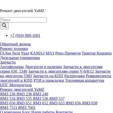
Ремонт двигателей YaMZ
Поиск
товаров
+7 (910) 969-1001
Обратный звонок
Ремонт техники
ГАЗон Next
Урал
КАМАЗ
МАЗ
Рено Премиум
Трактор Кировец
Дизельные генераторы
Запчасти
Автофильтры
Двигатели в наличии
Запчасти к двигателям
серии 650, 5340
Запчасти к двигателям серии V-6/8/12
Запчасти
на двигатели ТМЗ
Запчасти на КПП
Распродажа
Ремкомплекты
двигателей и КПП
РТИ и прокладки
Топливная аппаратура
ЦПГ Мотордеталь
Ремонт двигателей YaMZ
ЯМЗ 236
ЯМЗ 238
ЯМЗ 240
ЯМЗ 534
ЯМЗ 535
ЯМЗ 536
ЯМЗ 537
ЯМЗ 650
ЯМЗ 651
ЯМЗ 652
ЯМЗ 653
ЯМЗ 656
ЯМЗ 658
ЯМЗ 7511
ЯМЗ 7601
О компании
Блог
Наши работы
Контакты