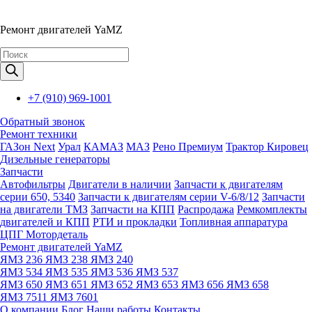
Ремонт двигателей YaMZ
Поиск
товаров
+7 (910) 969-1001
Обратный звонок
Ремонт техники
ГАЗон Next
Урал
КАМАЗ
МАЗ
Рено Премиум
Трактор Кировец
Дизельные генераторы
Запчасти
Автофильтры
Двигатели в наличии
Запчасти к двигателям
серии 650, 5340
Запчасти к двигателям серии V-6/8/12
Запчасти
на двигатели ТМЗ
Запчасти на КПП
Распродажа
Ремкомплекты
двигателей и КПП
РТИ и прокладки
Топливная аппаратура
ЦПГ Мотордеталь
Ремонт двигателей YaMZ
ЯМЗ 236
ЯМЗ 238
ЯМЗ 240
ЯМЗ 534
ЯМЗ 535
ЯМЗ 536
ЯМЗ 537
ЯМЗ 650
ЯМЗ 651
ЯМЗ 652
ЯМЗ 653
ЯМЗ 656
ЯМЗ 658
ЯМЗ 7511
ЯМЗ 7601
О компании
Блог
Наши работы
Контакты