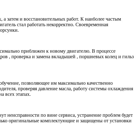
 а затем и восстановительных работ. К наиболее частым
игатель стал работать некорректно. Своевременная
форсунки.
ксимально приближен к новому двигателю. В процессе
в , проверка и замена вкладышей , поршневых колец и гильз
обучение, позволяющее им максимально качественно
одителя, проверяя давление масла, работу системы охлаждения
а всех этапах.
ут неисправности по вине сервиса, устранение проблем будет
только оригинальные комплектующие и защищены от установки