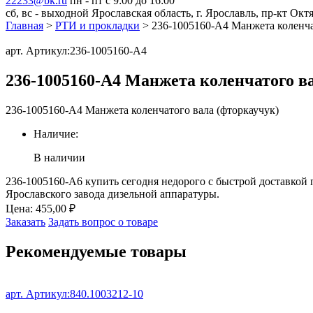
22233@bk.ru
пн - пт с 9:00 до 16:00
сб, вс - выходной
Ярославская область, г. Ярославль, пр-кт Окт
Главная
>
РТИ и прокладки
> 236-1005160-А4 Манжета коленча
арт. Артикул:
236-1005160-А4
236-1005160-А4 Манжета коленчатого ва
236-1005160-А4 Манжета коленчатого вала (фторкаучук)
Наличие:
В наличии
236-1005160-А6 купить сегодня недорого с быстрой доставкой 
Ярославского завода дизельной аппаратуры.
Цена:
455,00
₽
Заказать
Задать вопрос о товаре
Рекомендуемые
товары
арт. Артикул:
840.1003212-10