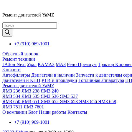
Ремонт двигателей YaMZ
Поиск
товаров
+7 (910) 969-1001
Обратный звонок
Ремонт техники
ГАЗон Next
Урал
КАМАЗ
МАЗ
Рено Премиум
Трактор Кирове
Запчасти
Автофильтры
Двигатели в наличии
Запчасти к двигателям сери
двигателей и КПП
РТИ и прокладки
Топливная аппаратура
ЦП
Ремонт двигателей YaMZ
ЯМЗ 236
ЯМЗ 238
ЯМЗ 240
ЯМЗ 534
ЯМЗ 535
ЯМЗ 536
ЯМЗ 537
ЯМЗ 650
ЯМЗ 651
ЯМЗ 652
ЯМЗ 653
ЯМЗ 656
ЯМЗ 658
ЯМЗ 7511
ЯМЗ 7601
О компании
Блог
Наши работы
Контакты
+7 (910) 969-1001