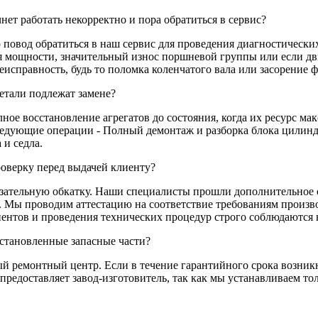
нет работать некорректно и пора обратиться в сервис?
овод обратиться в наш сервис для проведения диагностических,
ря мощности, значительный износ поршневой группы или если дв
исправность, будь то поломка коленчатого вала или засорение 
етали подлежат замене?
е восстановление агрегатов до состояния, когда их ресурс ма
дующие операции - Полный демонтаж и разборка блока цилиндро
 и седла.
оверку перед выдачей клиенту?
язательную обкатку. Наши специалисты прошли дополнительное 
к. Мы проводим аттестацию на соответствие требованиям произв
ентов и проведения технических процедур строго соблюдаются н
установленные запасные части?
й ремонтный центр. Если в течение гарантийного срока возникн
 предоставляет завод-изготовитель, так как мы устанавливаем 