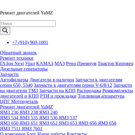
Ремонт двигателей YaMZ
Поиск
товаров
+7 (910) 969-1001
Обратный звонок
Ремонт техники
ГАЗон Next
Урал
КАМАЗ
МАЗ
Рено Премиум
Трактор Кировец
Дизельные генераторы
Запчасти
Автофильтры
Двигатели в наличии
Запчасти к двигателям
серии 650, 5340
Запчасти к двигателям серии V-6/8/12
Запчасти
на двигатели ТМЗ
Запчасти на КПП
Распродажа
Ремкомплекты
двигателей и КПП
РТИ и прокладки
Топливная аппаратура
ЦПГ Мотордеталь
Ремонт двигателей YaMZ
ЯМЗ 236
ЯМЗ 238
ЯМЗ 240
ЯМЗ 534
ЯМЗ 535
ЯМЗ 536
ЯМЗ 537
ЯМЗ 650
ЯМЗ 651
ЯМЗ 652
ЯМЗ 653
ЯМЗ 656
ЯМЗ 658
ЯМЗ 7511
ЯМЗ 7601
О компании
Блог
Наши работы
Контакты