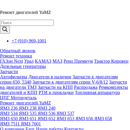
Ремонт двигателей YaMZ
Поиск
товаров
+7 (910) 969-1001
Обратный звонок
Ремонт техники
ГАЗон Next
Урал
КАМАЗ
МАЗ
Рено Премиум
Трактор Кировец
Дизельные генераторы
Запчасти
Автофильтры
Двигатели в наличии
Запчасти к двигателям
серии 650, 5340
Запчасти к двигателям серии V-6/8/12
Запчасти
на двигатели ТМЗ
Запчасти на КПП
Распродажа
Ремкомплекты
двигателей и КПП
РТИ и прокладки
Топливная аппаратура
ЦПГ Мотордеталь
Ремонт двигателей YaMZ
ЯМЗ 236
ЯМЗ 238
ЯМЗ 240
ЯМЗ 534
ЯМЗ 535
ЯМЗ 536
ЯМЗ 537
ЯМЗ 650
ЯМЗ 651
ЯМЗ 652
ЯМЗ 653
ЯМЗ 656
ЯМЗ 658
ЯМЗ 7511
ЯМЗ 7601
О компании
Блог
Наши работы
Контакты