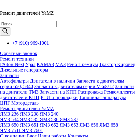
Ремонт двигателей YaMZ
Поиск
товаров
+7 (910) 969-1001
Обратный звонок
Ремонт техники
ГАЗон Next
Урал
КАМАЗ
МАЗ
Рено Премиум
Трактор Кировец
Дизельные генераторы
Запчасти
Автофильтры
Двигатели в наличии
Запчасти к двигателям
серии 650, 5340
Запчасти к двигателям серии V-6/8/12
Запчасти
на двигатели ТМЗ
Запчасти на КПП
Распродажа
Ремкомплекты
двигателей и КПП
РТИ и прокладки
Топливная аппаратура
ЦПГ Мотордеталь
Ремонт двигателей YaMZ
ЯМЗ 236
ЯМЗ 238
ЯМЗ 240
ЯМЗ 534
ЯМЗ 535
ЯМЗ 536
ЯМЗ 537
ЯМЗ 650
ЯМЗ 651
ЯМЗ 652
ЯМЗ 653
ЯМЗ 656
ЯМЗ 658
ЯМЗ 7511
ЯМЗ 7601
О компании
Блог
Наши работы
Контакты