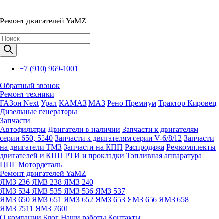
Ремонт двигателей YaMZ
Поиск
товаров
+7 (910) 969-1001
Обратный звонок
Ремонт техники
ГАЗон Next
Урал
КАМАЗ
МАЗ
Рено Премиум
Трактор Кировец
Дизельные генераторы
Запчасти
Автофильтры
Двигатели в наличии
Запчасти к двигателям
серии 650, 5340
Запчасти к двигателям серии V-6/8/12
Запчасти
на двигатели ТМЗ
Запчасти на КПП
Распродажа
Ремкомплекты
двигателей и КПП
РТИ и прокладки
Топливная аппаратура
ЦПГ Мотордеталь
Ремонт двигателей YaMZ
ЯМЗ 236
ЯМЗ 238
ЯМЗ 240
ЯМЗ 534
ЯМЗ 535
ЯМЗ 536
ЯМЗ 537
ЯМЗ 650
ЯМЗ 651
ЯМЗ 652
ЯМЗ 653
ЯМЗ 656
ЯМЗ 658
ЯМЗ 7511
ЯМЗ 7601
О компании
Блог
Наши работы
Контакты