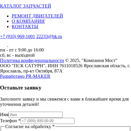
КАТАЛОГ ЗАПЧАСТЕЙ
РЕМОНТ ДВИГАТЕЛЕЙ
О КОМПАНИИ
КОНТАКТЫ
+7 (910) 969-1001
22233@bk.ru
пн - пт с 9:00 до 16:00
сб, вс - выходной
Политика конфиденциальности
© 2025, "Компания Мост"
ООО "ПСК САТУРН", ИНН 7611018526
Ярославская область, г.
Ярославль, пр-кт Октября, 87А
Разработано
PR-MAKER
Оставьте заявку
Заполните заявку и мы свяжемся с вами в ближайшее время для
уточнения деталей!
обработку
Имя
Телефон
Телефон
*
на
Согласие на обработку
*