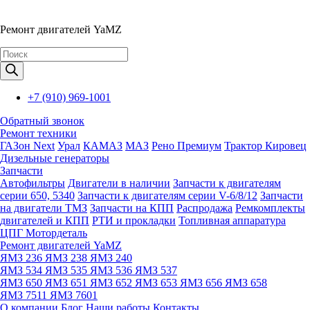
Ремонт двигателей YaMZ
Поиск
товаров
+7 (910) 969-1001
Обратный звонок
Ремонт техники
ГАЗон Next
Урал
КАМАЗ
МАЗ
Рено Премиум
Трактор Кировец
Дизельные генераторы
Запчасти
Автофильтры
Двигатели в наличии
Запчасти к двигателям
серии 650, 5340
Запчасти к двигателям серии V-6/8/12
Запчасти
на двигатели ТМЗ
Запчасти на КПП
Распродажа
Ремкомплекты
двигателей и КПП
РТИ и прокладки
Топливная аппаратура
ЦПГ Мотордеталь
Ремонт двигателей YaMZ
ЯМЗ 236
ЯМЗ 238
ЯМЗ 240
ЯМЗ 534
ЯМЗ 535
ЯМЗ 536
ЯМЗ 537
ЯМЗ 650
ЯМЗ 651
ЯМЗ 652
ЯМЗ 653
ЯМЗ 656
ЯМЗ 658
ЯМЗ 7511
ЯМЗ 7601
О компании
Блог
Наши работы
Контакты