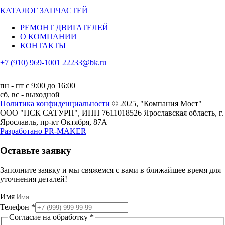
КАТАЛОГ ЗАПЧАСТЕЙ
РЕМОНТ ДВИГАТЕЛЕЙ
О КОМПАНИИ
КОНТАКТЫ
+7 (910) 969-1001
22233@bk.ru
пн - пт с 9:00 до 16:00
сб, вс - выходной
Политика конфиденциальности
© 2025, "Компания Мост"
ООО "ПСК САТУРН", ИНН 7611018526
Ярославская область, г.
Ярославль, пр-кт Октября, 87А
Разработано
PR-MAKER
Оставьте заявку
Заполните заявку и мы свяжемся с вами в ближайшее время для
уточнения деталей!
Имя
Телефон
Телефон
*
обработку
Согласие на обработку
*
на