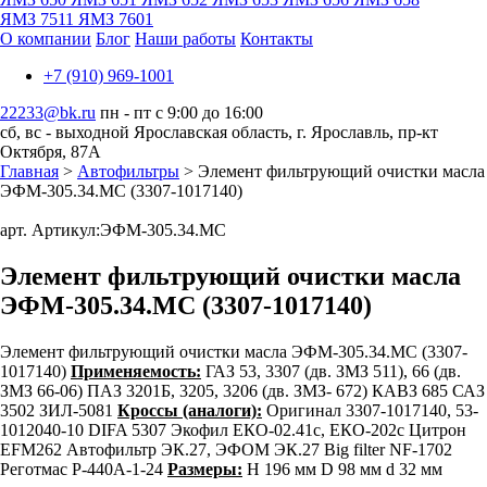
ЯМЗ 7511
ЯМЗ 7601
О компании
Блог
Наши работы
Контакты
+7 (910) 969-1001
22233@bk.ru
пн - пт с 9:00 до 16:00
сб, вс - выходной
Ярославская область, г. Ярославль, пр-кт
Октября, 87А
Главная
>
Автофильтры
> Элемент фильтрующий очистки масла
ЭФМ-305.34.МС (3307-1017140)
арт. Артикул:
ЭФМ-305.34.МС
Элемент фильтрующий очистки масла
ЭФМ-305.34.МС (3307-1017140)
Элемент фильтрующий очистки масла ЭФМ-305.34.МС (3307-
1017140)
Применяемость:
ГАЗ 53, 3307 (дв. ЗМЗ 511), 66 (дв.
ЗМЗ 66-06) ПАЗ 3201Б, 3205, 3206 (дв. ЗМЗ- 672) КАВЗ 685 САЗ
3502 ЗИЛ-5081
Кроссы (аналоги):
Оригинал 3307-1017140, 53-
1012040-10 DIFA 5307 Экофил ЕКО-02.41с, ЕКО-202с Цитрон
EFM262 Автофильтр ЭК.27, ЭФОМ ЭК.27 Big filter NF-1702
Реготмас Р-440А-1-24
Размеры:
H 196 мм D 98 мм d 32 мм