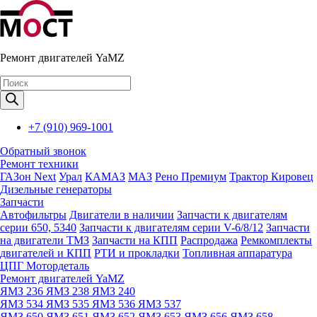
Ремонт двигателей YaMZ
Поиск
товаров
+7 (910) 969-1001
Обратный звонок
Ремонт техники
ГАЗон Next
Урал
КАМАЗ
МАЗ
Рено Премиум
Трактор Кировец
Дизельные генераторы
Запчасти
Автофильтры
Двигатели в наличии
Запчасти к двигателям
серии 650, 5340
Запчасти к двигателям серии V-6/8/12
Запчасти
на двигатели ТМЗ
Запчасти на КПП
Распродажа
Ремкомплекты
двигателей и КПП
РТИ и прокладки
Топливная аппаратура
ЦПГ Мотордеталь
Ремонт двигателей YaMZ
ЯМЗ 236
ЯМЗ 238
ЯМЗ 240
ЯМЗ 534
ЯМЗ 535
ЯМЗ 536
ЯМЗ 537
ЯМЗ 650
ЯМЗ 651
ЯМЗ 652
ЯМЗ 653
ЯМЗ 656
ЯМЗ 658