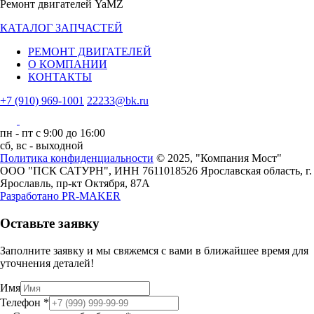
Ремонт двигателей YaMZ
КАТАЛОГ ЗАПЧАСТЕЙ
РЕМОНТ ДВИГАТЕЛЕЙ
О КОМПАНИИ
КОНТАКТЫ
+7 (910) 969-1001
22233@bk.ru
пн - пт с 9:00 до 16:00
сб, вс - выходной
Политика конфиденциальности
© 2025, "Компания Мост"
ООО "ПСК САТУРН", ИНН 7611018526
Ярославская область, г.
Ярославль, пр-кт Октября, 87А
Разработано
PR-MAKER
Оставьте заявку
Заполните заявку и мы свяжемся с вами в ближайшее время для
уточнения деталей!
Имя
Телефон
Телефон
*