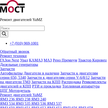
Ремонт двигателей YaMZ
Поиск
товаров
+7 (910) 969-1001
Обратный звонок
Ремонт техники
ГАЗон Next
Урал
КАМАЗ
МАЗ
Рено Премиум
Трактор Кировец
Дизельные генераторы
Запчасти
Автофильтры
Двигатели в наличии
Запчасти к двигателям
серии 650, 5340
Запчасти к двигателям серии V-6/8/12
Запчасти
на двигатели ТМЗ
Запчасти на КПП
Распродажа
Ремкомплекты
двигателей и КПП
РТИ и прокладки
Топливная аппаратура
ЦПГ Мотордеталь
Ремонт двигателей YaMZ
ЯМЗ 236
ЯМЗ 238
ЯМЗ 240
ЯМЗ 534
ЯМЗ 535
ЯМЗ 536
ЯМЗ 537
ЯМЗ 650
ЯМЗ 651
ЯМЗ 652
ЯМЗ 653
ЯМЗ 656
ЯМЗ 658