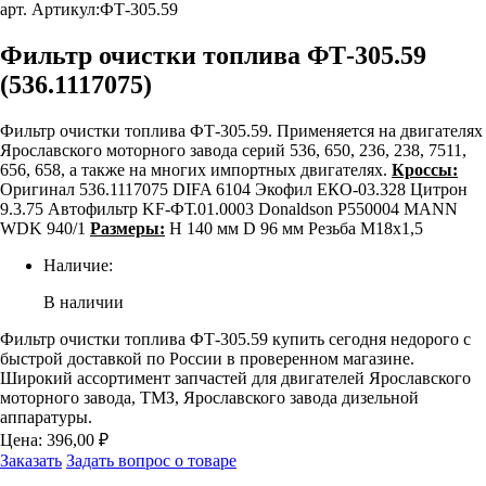
арт. Артикул:
ФТ-305.59
Фильтр очистки топлива ФТ-305.59
(536.1117075)
Фильтр очистки топлива ФТ-305.59. Применяется на двигателях
Ярославского моторного завода серий 536, 650, 236, 238, 7511,
656, 658, а также на многих импортных двигателях.
Кроссы:
Оригинал 536.1117075 DIFA 6104 Экофил ЕКО-03.328 Цитрон
9.3.75 Автофильтр KF-ФТ.01.0003 Donaldson P550004 MANN
WDK 940/1
Размеры:
H 140 мм D 96 мм Резьба М18х1,5
Наличие:
В наличии
Фильтр очистки топлива ФТ-305.59 купить сегодня недорого с
быстрой доставкой по России в проверенном магазине.
Широкий ассортимент запчастей для двигателей Ярославского
моторного завода, ТМЗ, Ярославского завода дизельной
аппаратуры.
Цена:
396,00
₽
Заказать
Задать вопрос о товаре