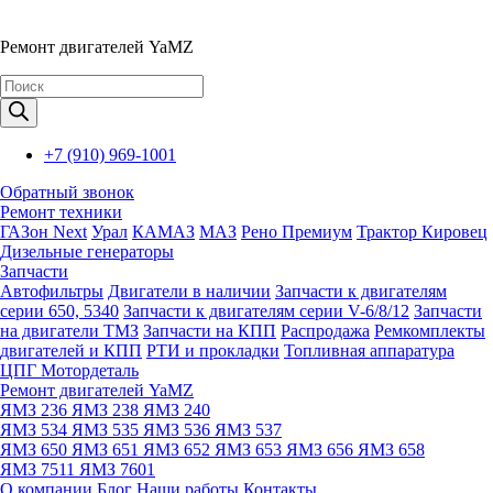
Ремонт двигателей YaMZ
Поиск
товаров
+7 (910) 969-1001
Обратный звонок
Ремонт техники
ГАЗон Next
Урал
КАМАЗ
МАЗ
Рено Премиум
Трактор Кировец
Дизельные генераторы
Запчасти
Автофильтры
Двигатели в наличии
Запчасти к двигателям
серии 650, 5340
Запчасти к двигателям серии V-6/8/12
Запчасти
на двигатели ТМЗ
Запчасти на КПП
Распродажа
Ремкомплекты
двигателей и КПП
РТИ и прокладки
Топливная аппаратура
ЦПГ Мотордеталь
Ремонт двигателей YaMZ
ЯМЗ 236
ЯМЗ 238
ЯМЗ 240
ЯМЗ 534
ЯМЗ 535
ЯМЗ 536
ЯМЗ 537
ЯМЗ 650
ЯМЗ 651
ЯМЗ 652
ЯМЗ 653
ЯМЗ 656
ЯМЗ 658
ЯМЗ 7511
ЯМЗ 7601
О компании
Блог
Наши работы
Контакты