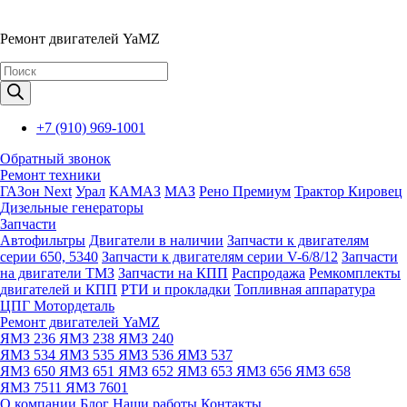
Ремонт двигателей YaMZ
Поиск
товаров
+7 (910) 969-1001
Обратный звонок
Ремонт техники
ГАЗон Next
Урал
КАМАЗ
МАЗ
Рено Премиум
Трактор Кировец
Дизельные генераторы
Запчасти
Автофильтры
Двигатели в наличии
Запчасти к двигателям
серии 650, 5340
Запчасти к двигателям серии V-6/8/12
Запчасти
на двигатели ТМЗ
Запчасти на КПП
Распродажа
Ремкомплекты
двигателей и КПП
РТИ и прокладки
Топливная аппаратура
ЦПГ Мотордеталь
Ремонт двигателей YaMZ
ЯМЗ 236
ЯМЗ 238
ЯМЗ 240
ЯМЗ 534
ЯМЗ 535
ЯМЗ 536
ЯМЗ 537
ЯМЗ 650
ЯМЗ 651
ЯМЗ 652
ЯМЗ 653
ЯМЗ 656
ЯМЗ 658
ЯМЗ 7511
ЯМЗ 7601
О компании
Блог
Наши работы
Контакты